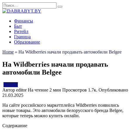
Перейти
Search
к
for:
содержанию
Финансы
Быт
Ритейл
Граница
Образование
Home
»
На Wildberries начали продавать автомобили Belgee
На Wildberries начали продавать
автомобили Belgee
Ритейл
Автор
editor
На чтение
2 мин
Просмотров
1.7к.
Опубликовано
21.03.2025
На сайте российского маркетплейса Wildberries появились
новые товары. Это автомобили белорусского бренда Belgee,
которые теперь можно купить онлайн.
Содержание