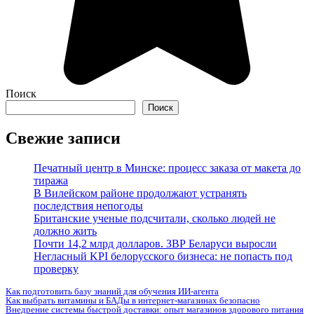
Поиск
Поиск
Свежие записи
Печатный центр в Минске: процесс заказа от макета до
тиража
В Вилейском районе продолжают устранять
последствия непогоды
Британские ученые подсчитали, сколько людей не
должно жить
Почти 14,2 млрд долларов. ЗВР Беларуси выросли
Негласный KPI белорусского бизнеса: не попасть под
проверку
Как подготовить базу знаний для обучения ИИ-агента
Как выбрать витамины и БАДы в интернет-магазинах безопасно
Внедрение системы быстрой доставки: опыт магазинов здорового питания