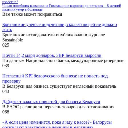
известно?
Число погибших в аварии на Гомельщине выросло до четырех – 8-летний
мальчик умер в больнице
Вам также может понравиться
Британские ученые подсчитали, сколько людей не должно
жить
Британские исследователи опубликовали в журнале
Sustainable
0
25
Почти 14,2 млрд долларов. ЗВР Беларуси выросли
По данным Национального банка, международные резервные
0
39
Негласный KPI белорусского бизнеса: не попасть под
проверку
В Беларуси для бизнеса существует негласный показатель
0
43
Дайджест важных новостей для бизнеса Беларуси
В ЕАЭС расширили перечень товаров для отслеживания
0
68
«А если цена изменится, пока я иду к кассе?» Белорусы
обсуждают электронные ценники в магазинах