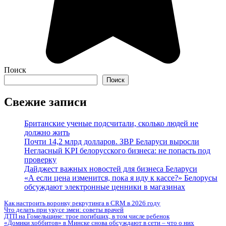
Поиск
Поиск
Свежие записи
Британские ученые подсчитали, сколько людей не
должно жить
Почти 14,2 млрд долларов. ЗВР Беларуси выросли
Негласный KPI белорусского бизнеса: не попасть под
проверку
Дайджест важных новостей для бизнеса Беларуси
«А если цена изменится, пока я иду к кассе?» Белорусы
обсуждают электронные ценники в магазинах
Как настроить воронку рекрутинга в CRM в 2026 году
Что делать при укусе змеи: советы врачей
ДТП на Гомельщине: трое погибших, в том числе ребенок
«Домики хоббитов» в Минске снова обсуждают в сети – что о них