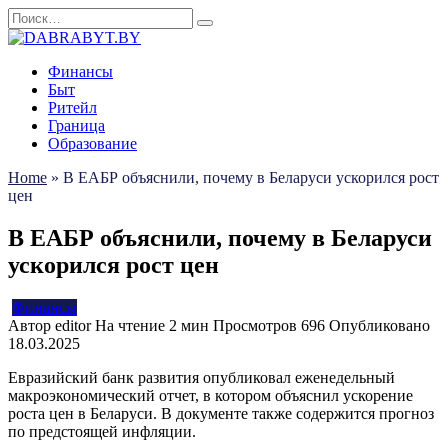
Перейти
Search
к
for:
содержанию
Финансы
Быт
Ритейл
Граница
Образование
Home
»
В ЕАБР объяснили, почему в Беларуси ускорился рост
цен
В ЕАБР объяснили, почему в Беларуси
ускорился рост цен
Финансы
Автор
editor
На чтение
2 мин
Просмотров
696
Опубликовано
18.03.2025
Евразийский банк развития опубликовал еженедельный
макроэкономический отчет, в котором объяснил ускорение
роста цен в Беларуси. В документе также содержится прогноз
по предстоящей инфляции.