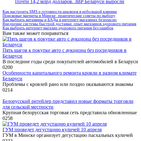
Почти 14,2 млрд долларов. ЗВР Беларуси выросли
Как настроить SMS о готовности анализов в небольшой клинике
Поисковые магниты в Минске: практические советы по выбору
Как выбрать витамины и БАДы в интернет-магазинах безопасно
Внедрение системы быстрой доставки: опыт магазинов здорового питания
Как выбрать интернет-магазин здорового питания без ошибок
Вам также может понравиться
Пять шагов к покупке авто с аукциона без посредников в
Беларуси
В последние годы среди покупателей автомобилей в Беларуси
0
200
Особенности капитального ремонта кровли в разном климате
Беларуси
Проблемы с кровлей рано или поздно оказываются знакомы
0
214
Белорусский ритейлер представил новые форматы торговли
для сельской местности
Крупная белорусская торговая сеть представила обновленные
0
258
ГУМ проведет дегустацию куличей 10 апреля
ГУМ в Минске организует дегустацию пасхальных куличей
0
232