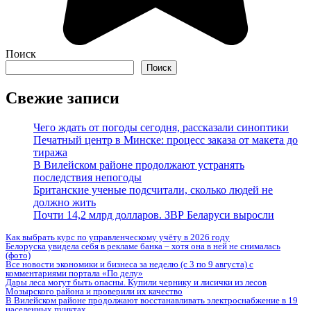
Поиск
Поиск
Свежие записи
Чего ждать от погоды сегодня, рассказали синоптики
Печатный центр в Минске: процесс заказа от макета до
тиража
В Вилейском районе продолжают устранять
последствия непогоды
Британские ученые подсчитали, сколько людей не
должно жить
Почти 14,2 млрд долларов. ЗВР Беларуси выросли
Как выбрать курс по управленческому учёту в 2026 году
Белоруска увидела себя в рекламе банка – хотя она в ней не снималась
(фото)
Все новости экономики и бизнеса за неделю (с 3 по 9 августа) с
комментариями портала «По делу»
Дары леса могут быть опасны. Купили чернику и лисички из лесов
Мозырского района и проверили их качество
В Вилейском районе продолжают восстанавливать электроснабжение в 19
населенных пунктах