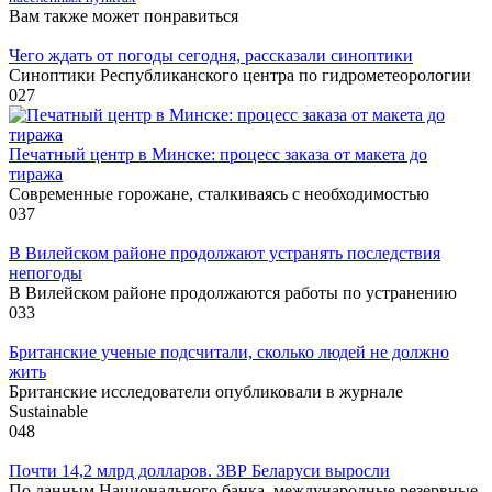
Вам также может понравиться
Чего ждать от погоды сегодня, рассказали синоптики
Синоптики Республиканского центра по гидрометеорологии
0
27
Печатный центр в Минске: процесс заказа от макета до
тиража
Современные горожане, сталкиваясь с необходимостью
0
37
В Вилейском районе продолжают устранять последствия
непогоды
В Вилейском районе продолжаются работы по устранению
0
33
Британские ученые подсчитали, сколько людей не должно
жить
Британские исследователи опубликовали в журнале
Sustainable
0
48
Почти 14,2 млрд долларов. ЗВР Беларуси выросли
По данным Национального банка, международные резервные