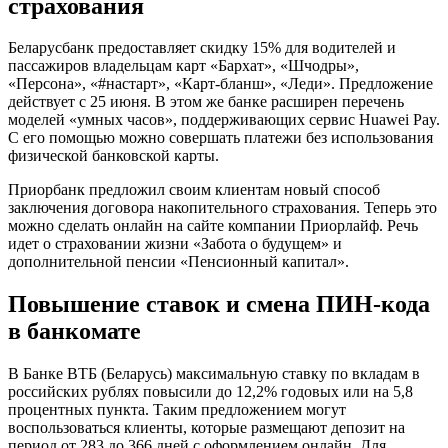
страхования
Беларусбанк предоставляет скидку 15% для водителей и
пассажиров владельцам карт «Бархат», «Шчодры»,
«Персона», «#настарт», «Карт-бланш», «Леди». Предложение
действует с 25 июня. В этом же банке расширен перечень
моделей «умных часов», поддерживающих сервис Huawei Pay.
С его помощью можно совершать платежи без использования
физической банковской карты.
Приорбанк предложил своим клиентам новый способ
заключения договора накопительного страхования. Теперь это
можно сделать онлайн на сайте компании Приорлайф. Речь
идет о страховании жизни «Забота о будущем» и
дополнительной пенсии «Пенсионный капитал».
Повышение ставок и смена ПИН-кода
в банкомате
В Банке ВТБ (Беларусь) максимальную ставку по вкладам в
российских рублях повысили до 12,2% годовых или на 5,8
процентных пункта. Таким предложением могут
воспользоваться клиенты, которые размещают депозит на
период от 283 до 366 дней с оформлением онлайн. Для