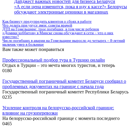
Дайджест важных новостей для бизнеса Беларуси
«А если цена изменится, пока я иду к кассе?» Белорусы
обсуждают электронные ценники в магазинах
Как бизнесу предупредить клиентов о сбоях в работе
Что делать при укусе змеи: советы врачей
ДТП на Гомельщине: трое погибших, в том числе ребенок
«Домики хоббитов» в Минске снова обсуждают в сети – что о них
известно?
Число погибших в аварии на Гомельщине выросло до четырех – 8-летний
мальчик умер в больнице
Вам также может понравиться
Профессиональный подбор тура в Турцию онлайн
Отдых в Турции – это мечта многих туристов, и теперь
0
180
Государственный пограничный комитет Беларуси сообщил о
проблемных документах на границе с начала года
Государственный пограничный комитет Республики Беларусь
0
235
Усиление контроля на белорусско-российской границе:
влияние на грузоперевозки
На белорусско-российской границе с момента последнего
0
465