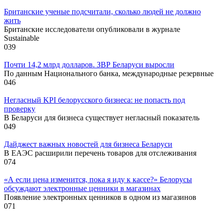
Британские ученые подсчитали, сколько людей не должно
жить
Британские исследователи опубликовали в журнале
Sustainable
0
39
Почти 14,2 млрд долларов. ЗВР Беларуси выросли
По данным Национального банка, международные резервные
0
46
Негласный KPI белорусского бизнеса: не попасть под
проверку
В Беларуси для бизнеса существует негласный показатель
0
49
Дайджест важных новостей для бизнеса Беларуси
В ЕАЭС расширили перечень товаров для отслеживания
0
74
«А если цена изменится, пока я иду к кассе?» Белорусы
обсуждают электронные ценники в магазинах
Появление электронных ценников в одном из магазинов
0
71