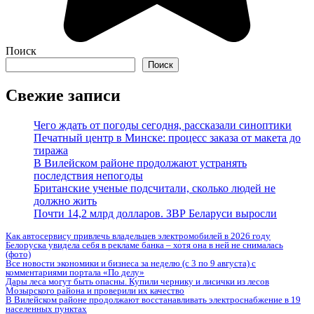
Поиск
Поиск
Свежие записи
Чего ждать от погоды сегодня, рассказали синоптики
Печатный центр в Минске: процесс заказа от макета до
тиража
В Вилейском районе продолжают устранять
последствия непогоды
Британские ученые подсчитали, сколько людей не
должно жить
Почти 14,2 млрд долларов. ЗВР Беларуси выросли
Как автосервису привлечь владельцев электромобилей в 2026 году
Белоруска увидела себя в рекламе банка – хотя она в ней не снималась
(фото)
Все новости экономики и бизнеса за неделю (с 3 по 9 августа) с
комментариями портала «По делу»
Дары леса могут быть опасны. Купили чернику и лисички из лесов
Мозырского района и проверили их качество
В Вилейском районе продолжают восстанавливать электроснабжение в 19
населенных пунктах