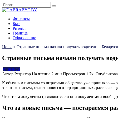
Перейти
Search
к
for:
содержанию
Финансы
Быт
Ритейл
Граница
Образование
Home
»
Странные письма начали получать водители в Беларус
Странные письма начали получать води
Финансы
Автор
Редактор
На чтение
2 мин
Просмотров
1.7к.
Опубликова
К обычным письмам со штрафами общество уже привыкло — эт
заказные письма, отличающиеся от традиционных, рассылающи
Что это за документы (и являются ли они документами вообще),
Что за новые письма — постараемся ра