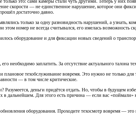
е только это: сами камеры стали чуть другими. Теперь у них п
ение скорости — не единственное нарушение, которое они фиксир
прошёл достаточно давно.
влялись только за одну разновидность нарушений, а узнать, ком
и этом номер не всегда считывался, его имелась возможность ск
илось оборудование и для фиксации новых сведений о транспор
его необходимо заплатить. За отсутствие актуального талона те
 и плановое техобслуживание вовремя. Это нужно не только для 
равности — в том числе критические.
? Разумеется, деньги придётся отдать. Но, чтобы в будущем изб
х в дальнейшем. Для этого есть причина — если вас «поймали» н
 обновления оборудования. Проходите техосмотр вовремя — это 