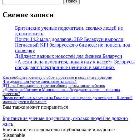
Поиск
Свежие записи
Британские ученые подсчитали, сколько людей не
должно жить
Почти 14,2 млрд долларов. ЗВР Беларуси выросли
Негласный KPI белорусского бизнеса: не попасть под
проверку
Дайджест важных новостей для бизнеса Беларуси
«А если цена изменится, пока я иду к кассе?» Белорусы
обсуждают электронные ценники в магазинах
Как сообщить клиенту о сбое в доставке и сохранить доверие
Что делать при укусе змеи: советы врачей
ДТП на Гомельщине: трое погибших, в том числе ребенок
«Домики хоббитов» в Минске снова обсуждают в сети – что о них
известно?
Число погибших в аварии на Гомельщине выросло до четырех – 8-летний
мальчик умер в больнице
Вам также может понравиться
Британские ученые подсчитали, сколько людей не должно
жить
Британские исследователи опубликовали в журнале
Sustainable