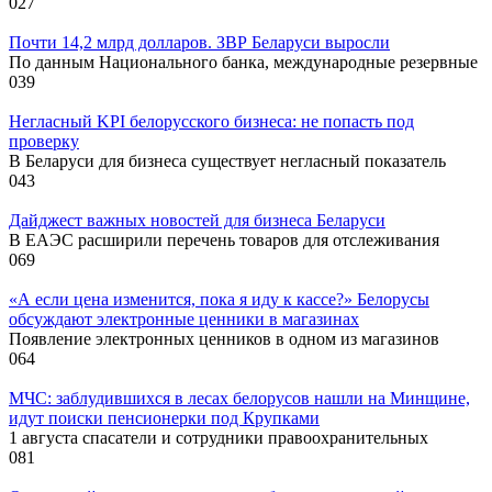
0
27
Почти 14,2 млрд долларов. ЗВР Беларуси выросли
По данным Национального банка, международные резервные
0
39
Негласный KPI белорусского бизнеса: не попасть под
проверку
В Беларуси для бизнеса существует негласный показатель
0
43
Дайджест важных новостей для бизнеса Беларуси
В ЕАЭС расширили перечень товаров для отслеживания
0
69
«А если цена изменится, пока я иду к кассе?» Белорусы
обсуждают электронные ценники в магазинах
Появление электронных ценников в одном из магазинов
0
64
МЧС: заблудившихся в лесах белорусов нашли на Минщине,
идут поиски пенсионерки под Крупками
1 августа спасатели и сотрудники правоохранительных
0
81