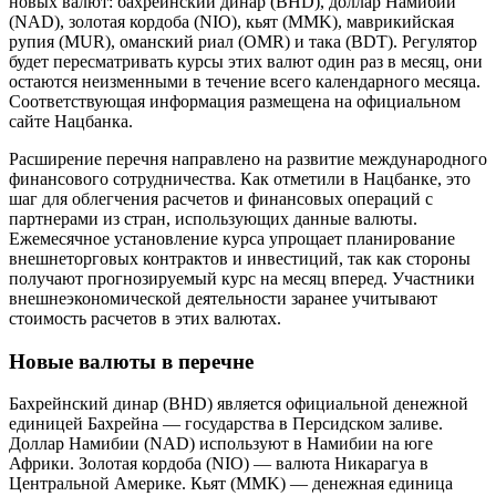
новых валют: бахрейнский динар (BHD), доллар Намибии
(NAD), золотая кордоба (NIO), кьят (MMK), маврикийская
рупия (MUR), оманский риал (OMR) и така (BDT). Регулятор
будет пересматривать курсы этих валют один раз в месяц, они
остаются неизменными в течение всего календарного месяца.
Соответствующая информация размещена на официальном
сайте Нацбанка.
Расширение перечня направлено на развитие международного
финансового сотрудничества. Как отметили в Нацбанке, это
шаг для облегчения расчетов и финансовых операций с
партнерами из стран, использующих данные валюты.
Ежемесячное установление курса упрощает планирование
внешнеторговых контрактов и инвестиций, так как стороны
получают прогнозируемый курс на месяц вперед. Участники
внешнеэкономической деятельности заранее учитывают
стоимость расчетов в этих валютах.
Новые валюты в перечне
Бахрейнский динар (BHD) является официальной денежной
единицей Бахрейна — государства в Персидском заливе.
Доллар Намибии (NAD) используют в Намибии на юге
Африки. Золотая кордоба (NIO) — валюта Никарагуа в
Центральной Америке. Кьят (MMK) — денежная единица