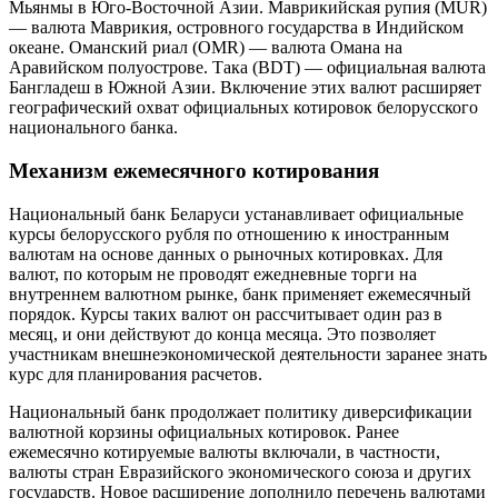
Мьянмы в Юго-Восточной Азии. Маврикийская рупия (MUR)
— валюта Маврикия, островного государства в Индийском
океане. Оманский риал (OMR) — валюта Омана на
Аравийском полуострове. Така (BDT) — официальная валюта
Бангладеш в Южной Азии. Включение этих валют расширяет
географический охват официальных котировок белорусского
национального банка.
Механизм ежемесячного котирования
Национальный банк Беларуси устанавливает официальные
курсы белорусского рубля по отношению к иностранным
валютам на основе данных о рыночных котировках. Для
валют, по которым не проводят ежедневные торги на
внутреннем валютном рынке, банк применяет ежемесячный
порядок. Курсы таких валют он рассчитывает один раз в
месяц, и они действуют до конца месяца. Это позволяет
участникам внешнеэкономической деятельности заранее знать
курс для планирования расчетов.
Национальный банк продолжает политику диверсификации
валютной корзины официальных котировок. Ранее
ежемесячно котируемые валюты включали, в частности,
валюты стран Евразийского экономического союза и других
государств. Новое расширение дополнило перечень валютами