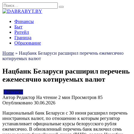
Перейти
Search
к
for:
содержанию
Финансы
Быт
Ритейл
Граница
Образование
Home
»
Нацбанк Беларуси расширил перечень ежемесячно
котируемых валют
Нацбанк Беларуси расширил перечень
ежемесячно котируемых валют
Финансы
Автор
Редактор
На чтение
2 мин
Просмотров
85
Опубликовано
30.06.2026
Национальный банк Беларуси с 30 июня расширил перечень
иностранных валют, по отношению к которым регулятор
устанавливает официальные курсы белорусского рубля
ежемесячно. В обновленный перечень банк включил семь