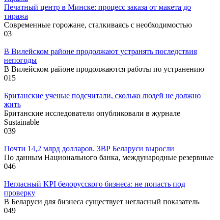
Печатный центр в Минске: процесс заказа от макета до
тиража
Современные горожане, сталкиваясь с необходимостью
0
3
В Вилейском районе продолжают устранять последствия
непогоды
В Вилейском районе продолжаются работы по устранению
0
15
Британские ученые подсчитали, сколько людей не должно
жить
Британские исследователи опубликовали в журнале
Sustainable
0
39
Почти 14,2 млрд долларов. ЗВР Беларуси выросли
По данным Национального банка, международные резервные
0
46
Негласный KPI белорусского бизнеса: не попасть под
проверку
В Беларуси для бизнеса существует негласный показатель
0
49