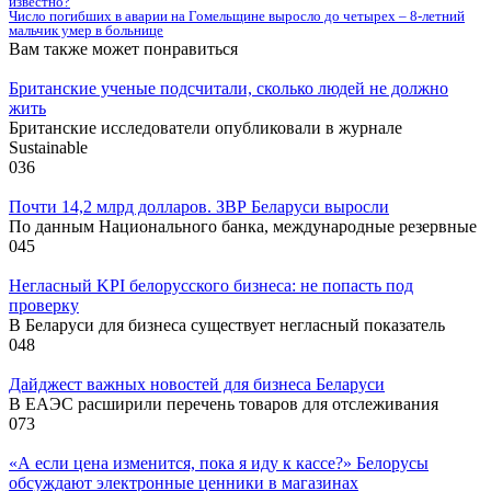
известно?
Число погибших в аварии на Гомельщине выросло до четырех – 8-летний
мальчик умер в больнице
Вам также может понравиться
Британские ученые подсчитали, сколько людей не должно
жить
Британские исследователи опубликовали в журнале
Sustainable
0
36
Почти 14,2 млрд долларов. ЗВР Беларуси выросли
По данным Национального банка, международные резервные
0
45
Негласный KPI белорусского бизнеса: не попасть под
проверку
В Беларуси для бизнеса существует негласный показатель
0
48
Дайджест важных новостей для бизнеса Беларуси
В ЕАЭС расширили перечень товаров для отслеживания
0
73
«А если цена изменится, пока я иду к кассе?» Белорусы
обсуждают электронные ценники в магазинах