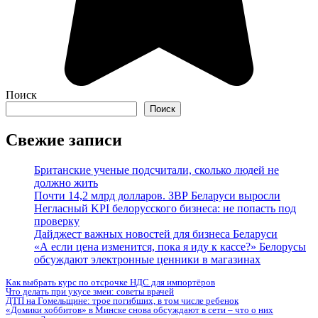
Поиск
Поиск
Свежие записи
Британские ученые подсчитали, сколько людей не
должно жить
Почти 14,2 млрд долларов. ЗВР Беларуси выросли
Негласный KPI белорусского бизнеса: не попасть под
проверку
Дайджест важных новостей для бизнеса Беларуси
«А если цена изменится, пока я иду к кассе?» Белорусы
обсуждают электронные ценники в магазинах
Как выбрать курс по отсрочке НДС для импортёров
Что делать при укусе змеи: советы врачей
ДТП на Гомельщине: трое погибших, в том числе ребенок
«Домики хоббитов» в Минске снова обсуждают в сети – что о них