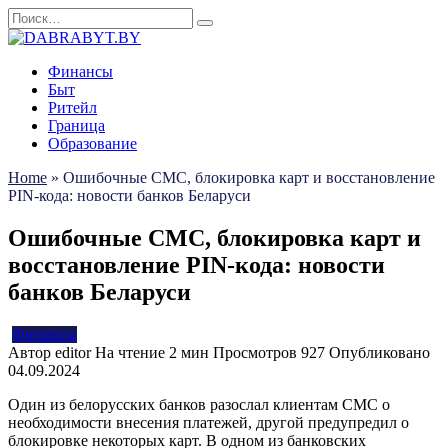
Перейти
Search
к
for:
содержанию
Финансы
Быт
Ритейл
Граница
Образование
Home
»
Ошибочные СМС, блокировка карт и восстановление
PIN-кода: новости банков Беларуси
Ошибочные СМС, блокировка карт и
восстановление PIN-кода: новости
банков Беларуси
Финансы
Автор
editor
На чтение
2 мин
Просмотров
927
Опубликовано
04.09.2024
Один из белорусских банков разослал клиентам СМС о
необходимости внесения платежей, другой предупредил о
блокировке некоторых карт. В одном из банковских