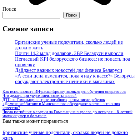
Поиск
Поиск
Свежие записи
Британские ученые подсчитали, сколько людей не
должно жить
Почти 14,2 млрд долларов. ЗВР Беларуси выросли
Негласный KPI белорусского бизнеса: не попасть под
проверку
Дайджест важных новостей для бизнеса Беларуси
«А если цена изменится, пока я иду к кассе?» Белорусы
обсуждают электронные ценники в магазинах
Как использовать ИИ-расшифровку звонков для обучения операторов
Что делать при укусе змеи: советы врачей
ДТП на Гомельщине: трое погибших, в том числе ребенок
«Домики хоббитов» в Минске снова обсуждают в сети – что о них
известно?
Число погибших в аварии на Гомельщине выросло до четырех – 8-летний
мальчик умер в больнице
Вам также может понравиться
Британские ученые подсчитали, сколько людей не должно
жить