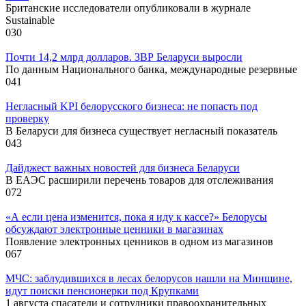
Британские исследователи опубликовали в журнале
Sustainable
0
30
Почти 14,2 млрд долларов. ЗВР Беларуси выросли
По данным Национального банка, международные резервные
0
41
Негласный KPI белорусского бизнеса: не попасть под
проверку
В Беларуси для бизнеса существует негласный показатель
0
43
Дайджест важных новостей для бизнеса Беларуси
В ЕАЭС расширили перечень товаров для отслеживания
0
72
«А если цена изменится, пока я иду к кассе?» Белорусы
обсуждают электронные ценники в магазинах
Появление электронных ценников в одном из магазинов
0
67
МЧС: заблудившихся в лесах белорусов нашли на Минщине,
идут поиски пенсионерки под Крупками
1 августа спасатели и сотрудники правоохранительных