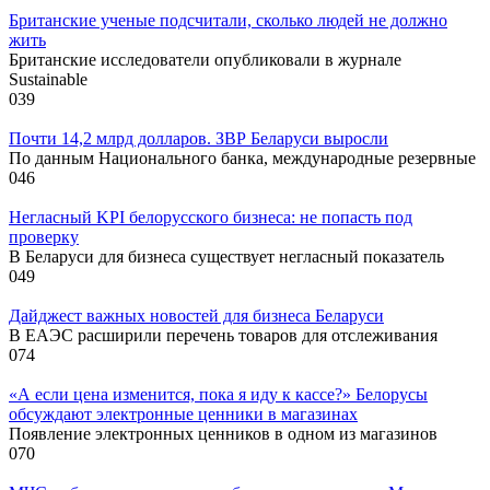
Британские ученые подсчитали, сколько людей не должно
жить
Британские исследователи опубликовали в журнале
Sustainable
0
39
Почти 14,2 млрд долларов. ЗВР Беларуси выросли
По данным Национального банка, международные резервные
0
46
Негласный KPI белорусского бизнеса: не попасть под
проверку
В Беларуси для бизнеса существует негласный показатель
0
49
Дайджест важных новостей для бизнеса Беларуси
В ЕАЭС расширили перечень товаров для отслеживания
0
74
«А если цена изменится, пока я иду к кассе?» Белорусы
обсуждают электронные ценники в магазинах
Появление электронных ценников в одном из магазинов
0
70