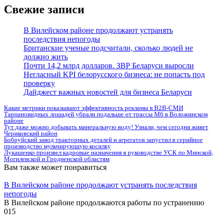
Свежие записи
В Вилейском районе продолжают устранять
последствия непогоды
Британские ученые подсчитали, сколько людей не
должно жить
Почти 14,2 млрд долларов. ЗВР Беларуси выросли
Негласный KPI белорусского бизнеса: не попасть под
проверку
Дайджест важных новостей для бизнеса Беларуси
Какие метрики показывают эффективность рекламы в B2B-СМИ
Тарпановидных лошадей убрали подальше от трассы М6 в Воложинском
районе
Тут даже можно добывать минеральную воду! Узнали, чем сегодня живет
Чериковский район
Бобруйский завод тракторных деталей и агрегатов запустил в серийное
производство мульчирующую косилку
Лукашенко произвел кадровые назначения в руководстве УСК по Минской,
Могилевской и Гродненской областям
Вам также может понравиться
В Вилейском районе продолжают устранять последствия
непогоды
В Вилейском районе продолжаются работы по устранению
0
15