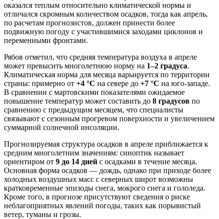
оказался теплым относительно климатической нормы и
отличался скромным количеством осадков, тогда как апрель,
по расчетам прогнозистов, должен принести более
подвижную погоду с участившимися заходами циклонов и
переменными фронтами.
Рябов отметил, что средняя температура воздуха в апреле
может превысить многолетнюю норму на
1–2 градуса
.
Климатическая норма для месяца варьируется по территории
страны: примерно от
+4 °C
на севере до
+7 °C
на юго-западе.
В сравнении с мартовскими показателями ожидаемое
повышение температур может составить до
8 градусов
по
сравнению с предыдущим месяцем, что специалисты
связывают с сезонным прогревом поверхности и увеличением
суммарной солнечной инсоляции.
Прогнозируемая структура осадков в апреле приближается к
средним многолетним значениям: синоптик называет
ориентиром от
9 до 14 дней
с осадками в течение месяца.
Основная форма осадков — дождь, однако при приходе более
холодных воздушных масс с северных широт возможны
кратковременные эпизоды снега, мокрого снега и гололеда.
Кроме того, в прогнозе присутствуют сведения о риске
неблагоприятных явлений погоды, таких как порывистый
ветер, туманы и грозы.