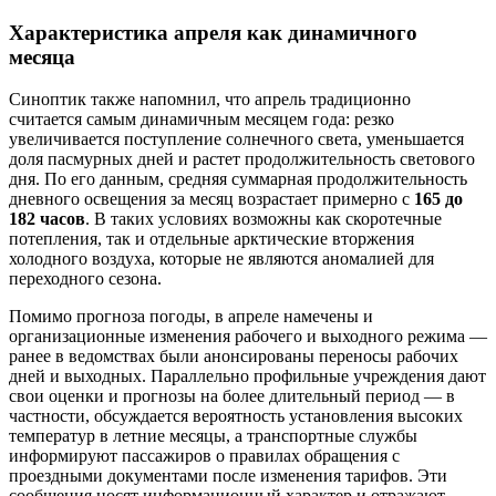
Характеристика апреля как динамичного
месяца
Синоптик также напомнил, что апрель традиционно
считается самым динамичным месяцем года: резко
увеличивается поступление солнечного света, уменьшается
доля пасмурных дней и растет продолжительность светового
дня. По его данным, средняя суммарная продолжительность
дневного освещения за месяц возрастает примерно с
165 до
182 часов
. В таких условиях возможны как скоротечные
потепления, так и отдельные арктические вторжения
холодного воздуха, которые не являются аномалией для
переходного сезона.
Помимо прогноза погоды, в апреле намечены и
организационные изменения рабочего и выходного режима —
ранее в ведомствах были анонсированы переносы рабочих
дней и выходных. Параллельно профильные учреждения дают
свои оценки и прогнозы на более длительный период — в
частности, обсуждается вероятность установления высоких
температур в летние месяцы, а транспортные службы
информируют пассажиров о правилах обращения с
проездными документами после изменения тарифов. Эти
сообщения носят информационный характер и отражают