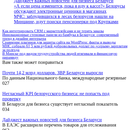
Дайджест важных новостей для бизнеса Беларуси
«А если цена изменится, пока я иду к кассе?» Белорусы
обсуждают электронные ценники в магазинах
МЧС: заблудившихся в лесах белорусов нашли на
Минщине, идут поиски пенсионерки под Крупками
Как интегрировать CRM с маркетплейсами и не терять заказы
Инновационные стеновые панели из бамбука в Беларуси: современный
тренд в дизайне интерьера
Сравнение плагинов для защиты сайта на WordPress: факты и выводы
МНС собрало 61,5 млн рублей добровольных доплат по «серым» зарплатам
за полгода
В Минске под видом трудоустройства людей втягивали в финансовую
пирамиду
Вам также может понравиться
Почти 14,2 млрд долларов. ЗВР Беларуси выросли
По данным Национального банка, международные резервные
0
27
Негласный KPI белорусского бизнеса: не попасть под
проверку
В Беларуси для бизнеса существует негласный показатель
0
34
Дайджест важных новостей для бизнеса Беларуси
В ЕАЭС расширили перечень товаров для отслеживания