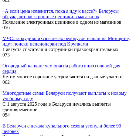
0
62
«А если цена изменится, пока я иду к кассе?» Белорусы
обсуждают электронные ценники в магазинах
Появление электронных ценников в одном из магазинов
0
56
МЧС: заблудившихся в лесах белорусов нашли на Минщине,
идут поиски пенсионерки под Крупками
1 августа спасатели и сотрудники правоохранительных
0
73
Огородный капкан: чем опасна работа вниз головой для
сердца
Летом многие горожане устремляются на дачные участки
0
62
Многодетные семьи Беларуси получают выплаты к новому
учебному году
С 1 августа 2025 года в Беларуси начались выплаты
единовременной
0
54
В Беларуси с начала купального сезона утонули более 90
человек