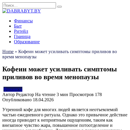
Перейти
Search
к
for:
содержанию
Финансы
Быт
Ритейл
Граница
Образование
Home
»
Кофеин может усиливать симптомы приливов во
время менопаузы
Кофеин может усиливать симптомы
приливов во время менопаузы
Финансы
Автор
Редактор
На чтение
3 мин
Просмотров
178
Опубликовано
18.04.2026
Утренний кофе для многих людей является неотъемлемой
частью ежедневного ритуала. Однако это привычное действие
иногда приводит к неприятным ощущениям, таким как
внезапное чувство жара, повышенное потоотделение и