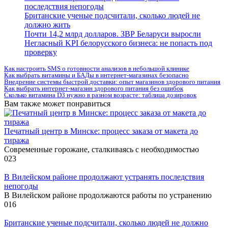
последствия непогоды
Британские ученые подсчитали, сколько людей не
должно жить
Почти 14,2 млрд долларов. ЗВР Беларуси выросли
Негласный KPI белорусского бизнеса: не попасть под
проверку
Как настроить SMS о готовности анализов в небольшой клинике
Как выбрать витамины и БАДы в интернет-магазинах безопасно
Внедрение системы быстрой доставки: опыт магазинов здорового питания
Как выбрать интернет-магазин здорового питания без ошибок
Сколько витамина D3 нужно в разном возрасте: таблица дозировок
Вам также может понравиться
Печатный центр в Минске: процесс заказа от макета до
тиража
Современные горожане, сталкиваясь с необходимостью
0
23
В Вилейском районе продолжают устранять последствия
непогоды
В Вилейском районе продолжаются работы по устранению
0
16
Британские ученые подсчитали, сколько людей не должно