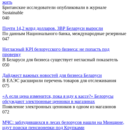
жить
Британские исследователи опубликовали в журнале
Sustainable
0
40
Почти 14,2 млрд долларов. ЗВР Беларуси выросли
По данным Национального банка, международные резервные
0
47
Негласный KPI белорусского бизнеса: не попасть под
проверку
В Беларуси для бизнеса существует негласный показатель
0
50
Дайджест важных новостей для бизнеса Беларуси
В ЕАЭС расширили перечень товаров для отслеживания
0
75
«А если цена изменится, пока я иду к кассе?» Белорусы
обсуждают электронные ценники в магазинах
Появление электронных ценников в одном из магазинов
0
72
МЧС: заблудившихся в лесах белорусов нашли на Минщине,
идут поиски пенсионерки под Крупками