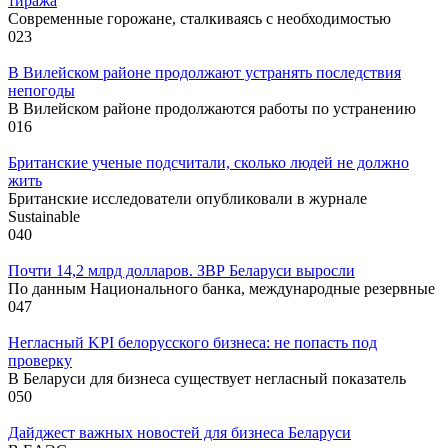
тиража
Современные горожане, сталкиваясь с необходимостью
0
23
В Вилейском районе продолжают устранять последствия
непогоды
В Вилейском районе продолжаются работы по устранению
0
16
Британские ученые подсчитали, сколько людей не должно
жить
Британские исследователи опубликовали в журнале
Sustainable
0
40
Почти 14,2 млрд долларов. ЗВР Беларуси выросли
По данным Национального банка, международные резервные
0
47
Негласный KPI белорусского бизнеса: не попасть под
проверку
В Беларуси для бизнеса существует негласный показатель
0
50
Дайджест важных новостей для бизнеса Беларуси