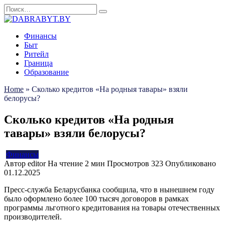
Перейти
Search
к
for:
содержанию
Финансы
Быт
Ритейл
Граница
Образование
Home
»
Сколько кредитов «На родныя тавары» взяли
белорусы?
Сколько кредитов «На родныя
тавары» взяли белорусы?
Финансы
Автор
editor
На чтение
2 мин
Просмотров
323
Опубликовано
01.12.2025
Пресс-служба Беларусбанка сообщила, что в нынешнем году
было оформлено более 100 тысяч договоров в рамках
программы льготного кредитования на товары отечественных
производителей.