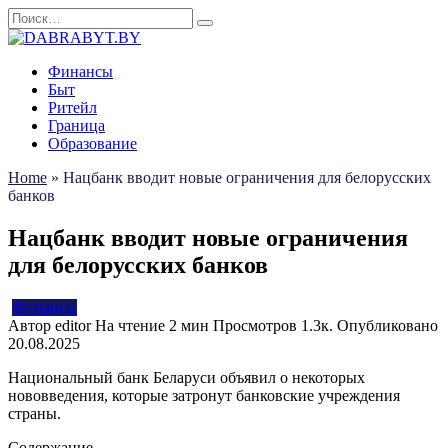
Перейти
Search
к
for:
содержанию
Финансы
Быт
Ритейл
Граница
Образование
Home
»
Нацбанк вводит новые ограничения для белорусских
банков
Нацбанк вводит новые ограничения
для белорусских банков
Финансы
Автор
editor
На чтение
2 мин
Просмотров
1.3к.
Опубликовано
20.08.2025
Национальный банк Беларуси объявил о некоторых
нововведения, которые затронут банковские учреждения
страны.
Содержание