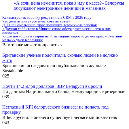
«А если цена изменится, пока я иду к кассе?» Белорусы
обсуждают электронные ценники в магазинах
Как настроить воронку рекрутинга в CRM в 2026 году
Что делать при укусе змеи: советы врачей
ДТП на Гомельщине: трое погибших, в том числе ребенок
«Домики хоббитов» в Минске снова обсуждают в сети – что о них
известно?
Число погибших в аварии на Гомельщине выросло до четырех – 8-летний
мальчик умер в больнице
Вам также может понравиться
Британские ученые подсчитали, сколько людей не должно
жить
Британские исследователи опубликовали в журнале
Sustainable
0
25
Почти 14,2 млрд долларов. ЗВР Беларуси выросли
По данным Национального банка, международные резервные
0
39
Негласный KPI белорусского бизнеса: не попасть под
проверку
В Беларуси для бизнеса существует негласный показатель
0
43