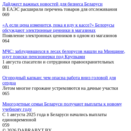
Дайджест важных новостей для бизнеса Беларуси
В ЕАЭС расширили перечень товаров для отслеживания
0
69
«А если цена изменится, пока я иду к кассе?» Белорусы
обсуждают электронные ценники в магазинах
Появление электронных ценников в одном из магазинов
0
64
МЧС: заблудившихся в лесах белорусов нашли на Минщине,
идут поиски пенсионерки под Крупками
1 августа спасатели и сотрудники правоохранительных
0
81
Огородный капкан: чем опасна работа вниз головой для
сердца
Летом многие горожане устремляются на дачные участки
0
65
Многодетные семьи Беларуси получают выплаты к новому
учебному году
С 1 августа 2025 года в Беларуси начались выплаты
единовременной
0
59
© 2026 DABRABYT.BY