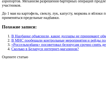
аэропортов. Механизм разрешения бартерных операций продлев
участников.
До 1 мая на картофель, свеклу, лук, капусту, морковь и ябло
применяться предельные надбавки.
Похожие записи:
В Нацбанке объяснили, какие доллары не принимают об
В МНС пообещали контрольные мероприятия и рейды по
«Россельхозбанк» посоветовал белорусам срочно снять де
Сколько в Беларуси интернет-магазинов?
Оцените статью