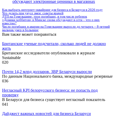
обсуждают электронные ценники в магазинах
Как выбрать интернет-эквайринг для бизнеса в Беларуси в 2026 году
Что делать при укусе змеи: советы врачей
ДТП на Гомельщине: трое погибших, в том числе ребенок
«Домики хоббитов» в Минске снова обсуждают в сети – что о них
известно?
Число погибших в аварии на Гомельщине выросло до четырех – 8-летний
мальчик умер в больнице
Вам также может понравиться
Британские ученые подсчитали, сколько людей не должно
жить
Британские исследователи опубликовали в журнале
Sustainable
0
20
Почти 14,2 млрд долларов. ЗВР Беларуси выросли
По данным Национального банка, международные резервные
0
36
Негласный KPI белорусского бизнеса: не попасть под
проверку
В Беларуси для бизнеса существует негласный показатель
0
41
Дайджест важных новостей для бизнеса Беларуси