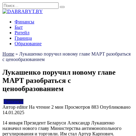
Перейти
Search
к
for:
содержанию
Финансы
Быт
Ритейл
Граница
Образование
Home
»
Лукашенко поручил новому главе МАРТ разобраться
с ценообразованием
Лукашенко поручил новому главе
МАРТ разобраться с
ценообразованием
Финансы
Автор
editor
На чтение
2 мин
Просмотров
883
Опубликовано
14.01.2025
14 января Президент Беларуси Александр Лукашенко
назначил нового главу Министерства антимонопольного
регулирования и торговли. Им стал Артур Карпович.