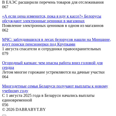
В ЕАЭС расширили перечень товаров для отслеживания
0
67
«А если цена изменится, пока я иду к кассе?» Белорусы
обсуждают электронные ценники в магазинах
Появление электронных ценников в одном из магазинов
0
62
МЧС: заблудившихся в лесах белорусов нашли на Минщине,
идут поиски пенсионерки под Крупками
1 августа спасатели и сотрудники правоохранительных
0
79
Огородный капкан: чем опасна работа вниз головой для
сердца
Летом многие горожане устремляются на дачные участки
0
64
Многодетные семьи Беларуси получают выплаты к новому
учебному году
С 1 августа 2025 года в Беларуси начались выплаты
единовременной
0
56
© 2026 DABRABYT.BY