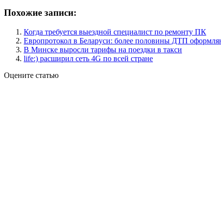
Похожие записи:
Когда требуется выездной специалист по ремонту ПК
Европротокол в Беларуси: более половины ДТП оформля
В Минске выросли тарифы на поездки в такси
life:) расширил сеть 4G по всей стране
Оцените статью