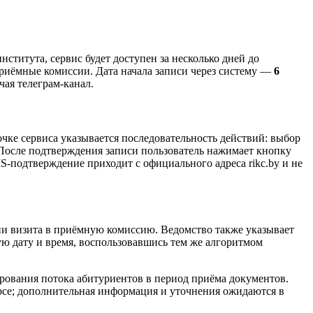
титута, сервис будет доступен за несколько дней до
приёмные комиссии. Дата начала записи через систему —
6
ая телеграм-канал.
очке сервиса указывается последовательность действий: выбор
 После подтверждения записи пользователь нажимает кнопку
S-подтверждение приходит с официального адреса rikc.by и не
нии визита в приёмную комиссию. Ведомство также указывает
ую дату и время, воспользовавшись тем же алгоритмом
рования потока абитуриентов в период приёма документов.
се; дополнительная информация и уточнения ожидаются в