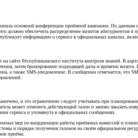
начала основной конференции приёмной кампании. По данным инс
что должно обеспечить распределение визитов абитуриентов в 
публикует информацию о сервисе в официальных каналах, включ
 на сайте Республиканского института контроля знаний. В карт
учения, затем бронирование подходящей даты и времени визита.
она, а также SMS-уведомление. В сообщении отмечается, что SM
едомлений.
граничено, и это ограничение следует учитывать при планирова
атель может отменить действующий талон и заново заказать нов
ании сервиса и упомянута в официальных сообщениях.
ционных мер по координации работы приёмных комиссий и плани
емы и порядке получения талонов на своём официальном ресур
ков приёма.