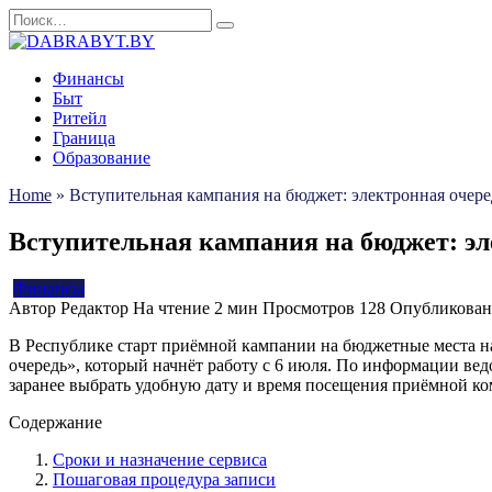
Перейти
Search
к
for:
содержанию
Финансы
Быт
Ритейл
Граница
Образование
Home
»
Вступительная кампания на бюджет: электронная очере
Вступительная кампания на бюджет: эл
Финансы
Автор
Редактор
На чтение
2 мин
Просмотров
128
Опубликован
В Республике старт приёмной кампании на бюджетные места на
очередь», который начнёт работу с 6 июля. По информации вед
заранее выбрать удобную дату и время посещения приёмной ко
Содержание
Сроки и назначение сервиса
Пошаговая процедура записи