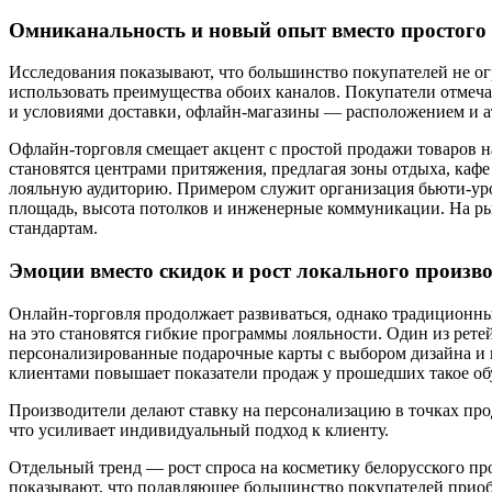
Омниканальность и новый опыт вместо простого
Исследования показывают, что большинство покупателей не о
использовать преимущества обоих каналов. Покупатели отме
и условиями доставки, офлайн-магазины — расположением и ат
Офлайн-торговля смещает акцент с простой продажи товаров н
становятся центрами притяжения, предлагая зоны отдыха, каф
лояльную аудиторию. Примером служит организация бьюти-урок
площадь, высота потолков и инженерные коммуникации. На ры
стандартам.
Эмоции вместо скидок и рост локального произво
Онлайн-торговля продолжает развиваться, однако традиционн
на это становятся гибкие программы лояльности. Один из рет
персонализированные подарочные карты с выбором дизайна и 
клиентами повышает показатели продаж у прошедших такое об
Производители делают ставку на персонализацию в точках про
что усиливает индивидуальный подход к клиенту.
Отдельный тренд — рост спроса на косметику белорусского про
показывают, что подавляющее большинство покупателей приоб