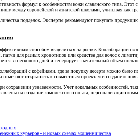
птивность формул к особенностям кожи славянского типа. Этот с
нишу между европейской и азиатской школами, учитывая как тра
оличества подделок. Эксперты рекомендуют покупать продукцию 
мания
 эффективным способом выделиться на рынке. Коллаборации поз
, патчи для разных хронотипов или средства для волос с ли
ся за несколько дней и генерирует значительный объем пользов
ллабораций с кофейнями, где за покупку десерта можно было п
и отмечают открытость к совместным проектам и созданию новых
ри сохранении узнаваемости. Учет локальных особенностей, так
равлены на создание комплексного опыта, персонализацию ком
ыходных
денежных курьеров» и новых схемах мошенничества