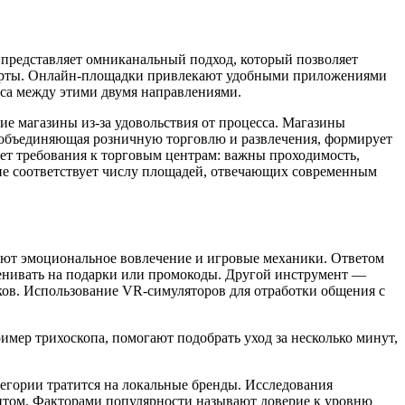
 представляет омниканальный подход, который позволяет
черты. Онлайн-площадки привлекают удобными приложениями
нса между этими двумя направлениями.
е магазины из-за удовольствия от процесса. Магазины
, объединяющая розничную торговлю и развлечения, формирует
ет требования к торговым центрам: важны проходимость,
не соответствует числу площадей, отвечающих современным
ают эмоциональное вовлечение и игровые механики. Ответом
менивать на подарки или промокоды. Другой инструмент —
ов. Использование VR-симуляторов для отработки общения с
мер трихоскопа, помогают подобрать уход за несколько минут,
тегории тратится на локальные бренды. Исследования
итом. Факторами популярности называют доверие к уровню