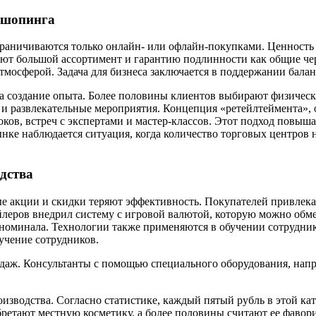
 шопинга
граничиваются только онлайн- или офлайн-покупками. Ценность
чают большой ассортимент и гарантию подлинности как общие 
мосферой. Задача для бизнеса заключается в поддержании бала
а создание опыта. Более половины клиентов выбирают физически
е и развлекательные мероприятия. Концепция «ретейлтеймента»
ов, встреч с экспертами и мастер-классов. Этот подход повыша
нке наблюдается ситуация, когда количество торговых центров 
дства
ые акции и скидки теряют эффективность. Покупателей привлек
ейлеров внедрил систему с игровой валютой, которую можно об
номинала. Технологии также применяются в обучении сотрудник
учение сотрудников.
даж. Консультанты с помощью специального оборудования, напри
изводства. Согласно статистике, каждый пятый рубль в этой ка
ретают местную косметику, а более половины считают ее фавор