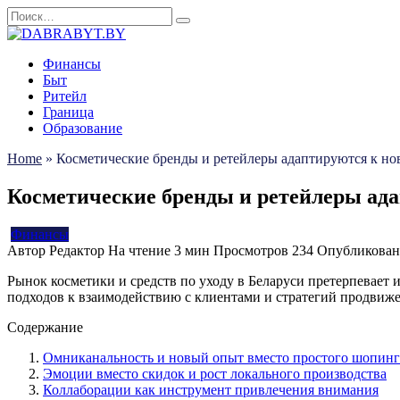
Перейти
Search
к
for:
содержанию
Финансы
Быт
Ритейл
Граница
Образование
Home
»
Косметические бренды и ретейлеры адаптируются к но
Косметические бренды и ретейлеры ада
Финансы
Автор
Редактор
На чтение
3 мин
Просмотров
234
Опубликован
Рынок косметики и средств по уходу в Беларуси претерпевает
подходов к взаимодействию с клиентами и стратегий продвиж
Содержание
Омниканальность и новый опыт вместо простого шопинг
Эмоции вместо скидок и рост локального производства
Коллаборации как инструмент привлечения внимания