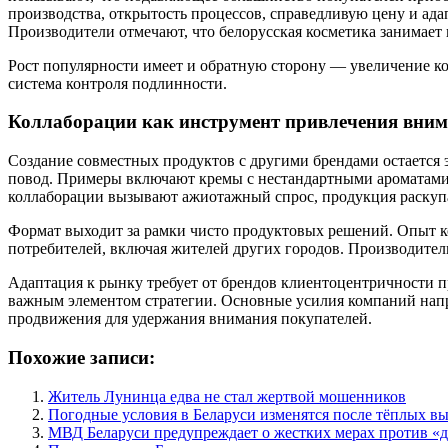
производства, открытость процессов, справедливую цену и ада
Производители отмечают, что белорусская косметика занимает 
Рост популярности имеет и обратную сторону — увеличение к
система контроля подлинности.
Коллаборации как инструмент привлечения вни
Создание совместных продуктов с другими брендами остается
повод. Примеры включают кремы с нестандартными ароматами
коллаборации вызывают ажиотажный спрос, продукция раскупает
Формат выходит за рамки чисто продуктовых решений. Опыт ко
потребителей, включая жителей других городов. Производител
Адаптация к рынку требует от брендов клиентоцентричности п
важным элементом стратегии. Основные усилия компаний нап
продвижения для удержания внимания покупателей.
Похожие записи:
Житель Лунинца едва не стал жертвой мошенников
Погодные условия в Беларуси изменятся после тёплых в
МВД Беларуси предупреждает о жестких мерах против «