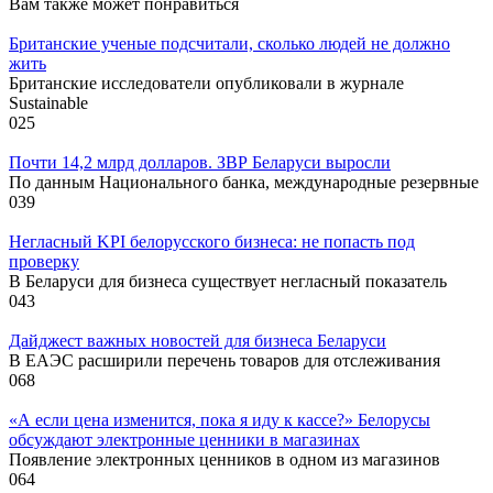
Вам также может понравиться
Британские ученые подсчитали, сколько людей не должно
жить
Британские исследователи опубликовали в журнале
Sustainable
0
25
Почти 14,2 млрд долларов. ЗВР Беларуси выросли
По данным Национального банка, международные резервные
0
39
Негласный KPI белорусского бизнеса: не попасть под
проверку
В Беларуси для бизнеса существует негласный показатель
0
43
Дайджест важных новостей для бизнеса Беларуси
В ЕАЭС расширили перечень товаров для отслеживания
0
68
«А если цена изменится, пока я иду к кассе?» Белорусы
обсуждают электронные ценники в магазинах
Появление электронных ценников в одном из магазинов
0
64