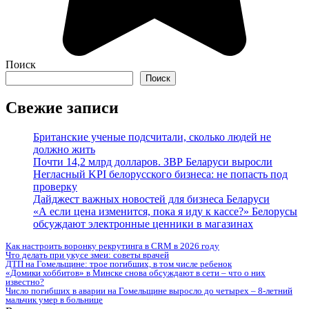
Поиск
Поиск
Свежие записи
Британские ученые подсчитали, сколько людей не
должно жить
Почти 14,2 млрд долларов. ЗВР Беларуси выросли
Негласный KPI белорусского бизнеса: не попасть под
проверку
Дайджест важных новостей для бизнеса Беларуси
«А если цена изменится, пока я иду к кассе?» Белорусы
обсуждают электронные ценники в магазинах
Как настроить воронку рекрутинга в CRM в 2026 году
Что делать при укусе змеи: советы врачей
ДТП на Гомельщине: трое погибших, в том числе ребенок
«Домики хоббитов» в Минске снова обсуждают в сети – что о них
известно?
Число погибших в аварии на Гомельщине выросло до четырех – 8-летний
мальчик умер в больнице