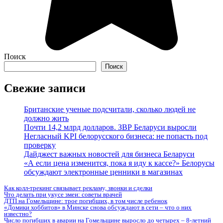
Поиск
Поиск
Свежие записи
Британские ученые подсчитали, сколько людей не
должно жить
Почти 14,2 млрд долларов. ЗВР Беларуси выросли
Негласный KPI белорусского бизнеса: не попасть под
проверку
Дайджест важных новостей для бизнеса Беларуси
«А если цена изменится, пока я иду к кассе?» Белорусы
обсуждают электронные ценники в магазинах
Как колл-трекинг связывает рекламу, звонки и сделки
Что делать при укусе змеи: советы врачей
ДТП на Гомельщине: трое погибших, в том числе ребенок
«Домики хоббитов» в Минске снова обсуждают в сети – что о них
известно?
Число погибших в аварии на Гомельщине выросло до четырех – 8-летний