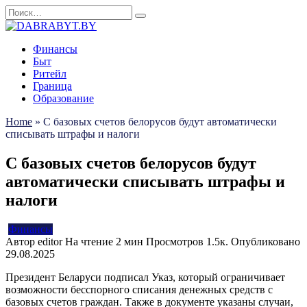
Перейти
Search
к
for:
содержанию
Финансы
Быт
Ритейл
Граница
Образование
Home
»
С базовых счетов белорусов будут автоматически
списывать штрафы и налоги
С базовых счетов белорусов будут
автоматически списывать штрафы и
налоги
Финансы
Автор
editor
На чтение
2 мин
Просмотров
1.5к.
Опубликовано
29.08.2025
Президент Беларуси подписал Указ, который ограничивает
возможности бесспорного списания денежных средств с
базовых счетов граждан. Также в документе указаны случаи,