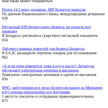
Вам также может понравиться
Почти 14,2 млрд долларов. ЗВР Беларуси выросли
По данным Национального банка, международные резервные
0
30
Негласный KPI белорусского бизнеса: не попасть под
проверку
В Беларуси для бизнеса существует негласный показатель
0
34
Дайджест важных новостей для бизнеса Беларуси
В ЕАЭС расширили перечень товаров для отслеживания
0
62
«А если цена изменится, пока я иду к кассе?» Белорусы
обсуждают электронные ценники в магазинах
Появление электронных ценников в одном из магазинов
0
56
МЧС: заблудившихся в лесах белорусов нашли на Минщине,
идут поиски пенсионерки под Крупками
1 августа спасатели и сотрудники правоохранительных
0
73