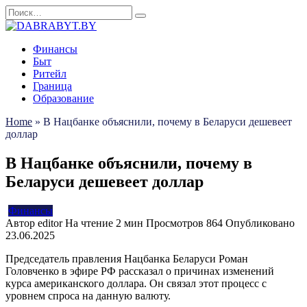
Перейти
Search
к
for:
содержанию
Финансы
Быт
Ритейл
Граница
Образование
Home
»
В Нацбанке объяснили, почему в Беларуси дешевеет
доллар
В Нацбанке объяснили, почему в
Беларуси дешевеет доллар
Финансы
Автор
editor
На чтение
2 мин
Просмотров
864
Опубликовано
23.06.2025
Председатель правления Нацбанка Беларуси Роман
Головченко в эфире РФ рассказал о причинах изменений
курса американского доллара. Он связал этот процесс с
уровнем спроса на данную валюту.