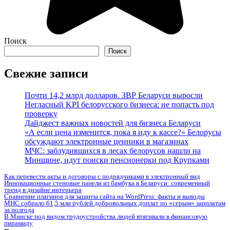
Поиск
Поиск
Свежие записи
Почти 14,2 млрд долларов. ЗВР Беларуси выросли
Негласный KPI белорусского бизнеса: не попасть под
проверку
Дайджест важных новостей для бизнеса Беларуси
«А если цена изменится, пока я иду к кассе?» Белорусы
обсуждают электронные ценники в магазинах
МЧС: заблудившихся в лесах белорусов нашли на
Минщине, идут поиски пенсионерки под Крупками
Как перевести акты и договоры с подрядчиками в электронный вид
Инновационные стеновые панели из бамбука в Беларуси: современный
тренд в дизайне интерьера
Сравнение плагинов для защиты сайта на WordPress: факты и выводы
МНС собрало 61,5 млн рублей добровольных доплат по «серым» зарплатам
за полгода
В Минске под видом трудоустройства людей втягивали в финансовую
пирамиду