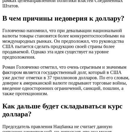
рамках целенаправленной политики властей Соединенных
Штатов.
В чем причины недоверия к доллару?
Головченко напомнил, что при девальвации национальной
валюты товары становятся более конкурентоспособными на
международных рынках. Он предположил, что руководства
США пытается сделать продукцию своей страны более
продаваемой. Однако эта идея существует на уровне
предположения.
Роман Головченко отметил, что очень серьезным и значимым
фактором является государственный долг, который в США
уже достиг отметки в 37 триллионов долларов. По его словам,
доверие к американской валюте подрывают торговые войны,
введение односторонних ограничений, санкций, пошлин, а
также протекционизм.
Как дальше будет складываться курс
доллара?
Председатель правления Нацбанка не считает данную
ситуацию удивительной, но допускает, что она может